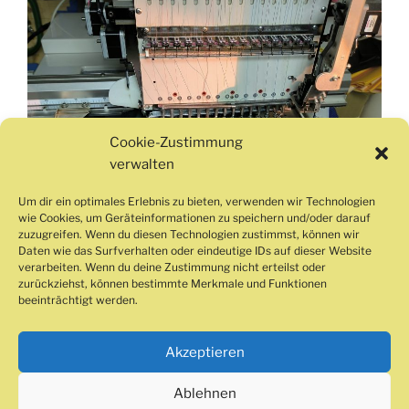
Cookie-Zustimmung
verwalten
Um dir ein optimales Erlebnis zu bieten, verwenden wir Technologien
wie Cookies, um Geräteinformationen zu speichern und/oder darauf
zuzugreifen. Wenn du diesen Technologien zustimmst, können wir
Daten wie das Surfverhalten oder eindeutige IDs auf dieser Website
verarbeiten. Wenn du deine Zustimmung nicht erteilst oder
zurückziehst, können bestimmte Merkmale und Funktionen
beeinträchtigt werden.
Akzeptieren
Ablehnen
Impressum
Cookie-