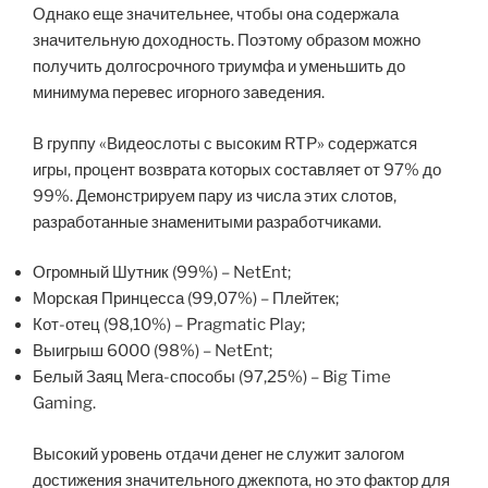
Однако еще значительнее, чтобы она содержала
значительную доходность. Поэтому образом можно
получить долгосрочного триумфа и уменьшить до
минимума перевес игорного заведения.
В группу «Видеослоты с высоким RTP» содержатся
игры, процент возврата которых составляет от 97% до
99%. Демонстрируем пару из числа этих слотов,
разработанные знаменитыми разработчиками.
Огромный Шутник (99%) – NetEnt;
Морская Принцесса (99,07%) – Плейтек;
Кот-отец (98,10%) – Pragmatic Play;
Выигрыш 6000 (98%) – NetEnt;
Белый Заяц Мега-способы (97,25%) – Big Time
Gaming.
Высокий уровень отдачи денег не служит залогом
достижения значительного джекпота, но это фактор для