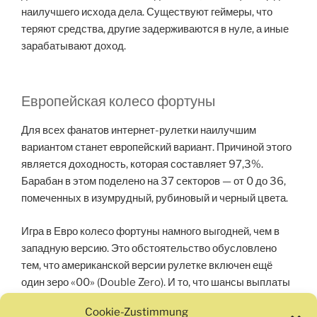
наилучшего исхода дела. Существуют геймеры, что
теряют средства, другие задерживаются в нуле, а иные
зарабатывают доход.
Европейская колесо фортуны
Для всех фанатов интернет-рулетки наилучшим
вариантом станет европейский вариант. Причиной этого
является доходность, которая составляет 97,3%.
Барабан в этом поделено на 37 секторов — от 0 до 36,
помеченных в изумрудный, рубиновый и черный цвета.
Игра в Евро колесо фортуны намного выгодней, чем в
западную версию. Это обстоятельство обусловлено
тем, что американской версии рулетке включен ещё
один зеро «00» (Double Zero). И то, что шансы выплаты
двух альтернатив похожи, эффективность игры с
Cookie-Zustimmung
возвратом 94,74% чуть ниже.