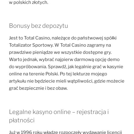
w polskich złotych.
Bonusy bez depozytu
Jest to Total Casino, należące do państwowej spółki
Totalizator Sportowy. W Total Casino zagramy na
prawdziwe pieniądze we wszystkie dostępne gry.
Warto jednak, wybrać najpierw darmową opcję demo
do wypróbowania. Sprawdź, jak legalnie grać w kasynie
online na terenie Polski. Po tej lekturze mojego
artykułu nie będziecie mieli wątpliwości, gdzie możecie
grać bezpiecznie i bez obaw.
Legalne kasyno online – rejestracja i
płatności
Już w 1996 roku władze rozpoczęły wydawanie licencji