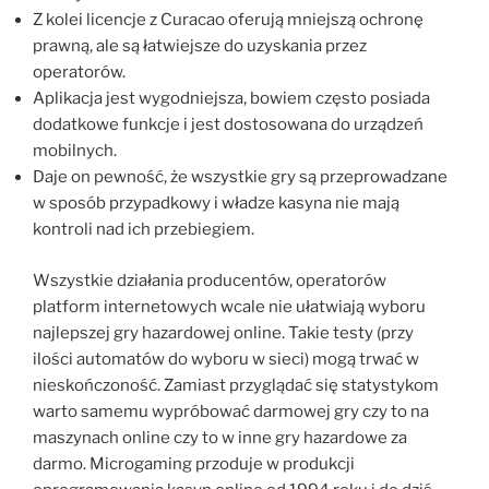
Z kolei licencje z Curacao oferują mniejszą ochronę
prawną, ale są łatwiejsze do uzyskania przez
operatorów.
Aplikacja jest wygodniejsza, bowiem często posiada
dodatkowe funkcje i jest dostosowana do urządzeń
mobilnych.
Daje on pewność, że wszystkie gry są przeprowadzane
w sposób przypadkowy i władze kasyna nie mają
kontroli nad ich przebiegiem.
Wszystkie działania producentów, operatorów
platform internetowych wcale nie ułatwiają wyboru
najlepszej gry hazardowej online. Takie testy (przy
ilości automatów do wyboru w sieci) mogą trwać w
nieskończoność. Zamiast przyglądać się statystykom
warto samemu wypróbować darmowej gry czy to na
maszynach online czy to w inne gry hazardowe za
darmo. Microgaming przoduje w produkcji