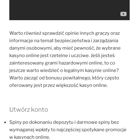
Warto również sprawdzić opinie innych graczy oraz
informacje na temat bezpieczeństwa i zarządzania
danymi osobowymi, aby mieć pewność, że wybrane
kasyno online jest rzetelne i uczciwe. Jeśli jesteś
zainteresowany grami hazardowymi online, to co
jeszcze warto wiedzieć o legalnym kasynie online?
Warto zacząć od bonusu powitalnego, który często
oferowany jest przez większość kasyn online.
Utwórz konto
Spiny po dokonaniu depozytu i darmowe spiny bez
wymaganej wpłaty to najczęściej spotykane promocje
w kasynach online.