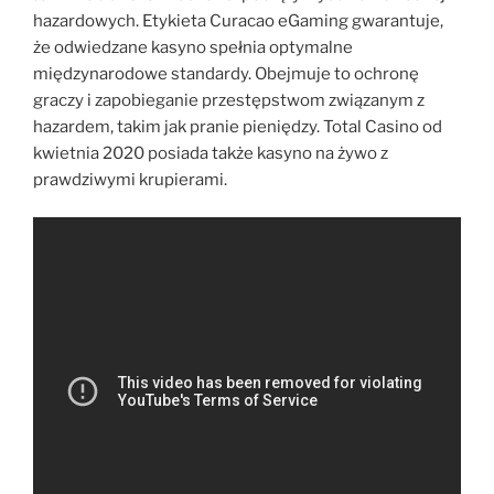
hazardowych. Etykieta Curacao eGaming gwarantuje,
że odwiedzane kasyno spełnia optymalne
międzynarodowe standardy. Obejmuje to ochronę
graczy i zapobieganie przestępstwom związanym z
hazardem, takim jak pranie pieniędzy. Total Casino od
kwietnia 2020 posiada także kasyno na żywo z
prawdziwymi krupierami.