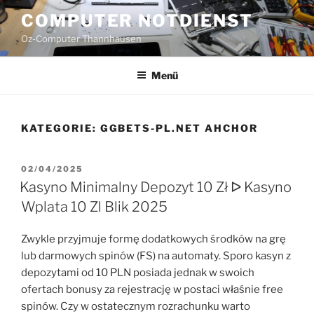
Zum
COMPUTER NOTDIENST
Inhalt
Oz-Computer Thannhausen
springen
Menü
KATEGORIE:
GGBETS-PL.NET AHCHOR
VERÖFFENTLICHT
02/04/2025
AM
Kasyno Minimalny Depozyt 10 Zł ᐅ Kasyno
Wplata 10 Zl Blik 2025
Zwykle przyjmuje formę dodatkowych środków na grę
lub darmowych spinów (FS) na automaty. Sporo kasyn z
depozytami od 10 PLN posiada jednak w swoich
ofertach bonusy za rejestrację w postaci właśnie free
spinów. Czy w ostatecznym rozrachunku warto