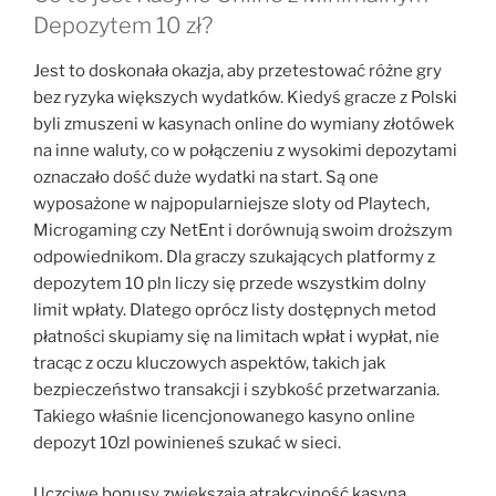
Depozytem 10 zł?
Jest to doskonała okazja, aby przetestować różne gry
bez ryzyka większych wydatków. Kiedyś gracze z Polski
byli zmuszeni w kasynach online do wymiany złotówek
na inne waluty, co w połączeniu z wysokimi depozytami
oznaczało dość duże wydatki na start. Są one
wyposażone w najpopularniejsze sloty od Playtech,
Microgaming czy NetEnt i dorównują swoim droższym
odpowiednikom. Dla graczy szukających platformy z
depozytem 10 pln liczy się przede wszystkim dolny
limit wpłaty. Dlatego oprócz listy dostępnych metod
płatności skupiamy się na limitach wpłat i wypłat, nie
tracąc z oczu kluczowych aspektów, takich jak
bezpieczeństwo transakcji i szybkość przetwarzania.
Takiego właśnie licencjonowanego kasyno online
depozyt 10zl powinieneś szukać w sieci.
Uczciwe bonusy zwiększają atrakcyjność kasyna,