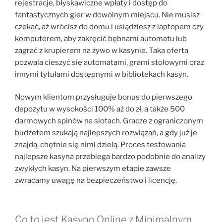
rejestracje, błyskawiczne wpłaty i dostęp do
fantastycznych gier w dowolnym miejscu. Nie musisz
czekać, aż wrócisz do domu i usiądziesz z laptopem czy
komputerem, aby zakręcić bębnami automatu lub
zagrać z krupierem na żywo w kasynie. Taka oferta
pozwala cieszyć się automatami, grami stołowymi oraz
innymi tytułami dostępnymi w bibliotekach kasyn.
Nowym klientom przysługuje bonus do pierwszego
depozytu w wysokości 100% aż do zł, a także 500
darmowych spinów na slotach. Gracze z ograniczonym
budżetem szukają najlepszych rozwiązań, a gdy już je
znajdą, chętnie się nimi dzielą. Proces testowania
najlepsze kasyna przebiega bardzo podobnie do analizy
zwykłych kasyn. Na pierwszym etapie zawsze
zwracamy uwagę na bezpieczeństwo i licencję.
Co to jest Kasyno Online z Minimalnym