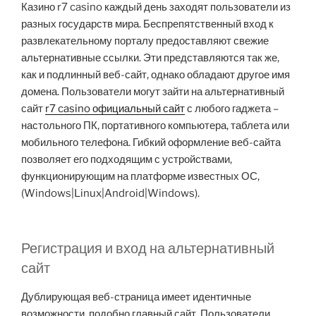
Казино r7 casino каждый день заходят пользователи из
разных государств мира. Беспрепятственный вход к
развлекательному порталу предоставляют свежие
альтернативные ссылки. Эти представляются так же,
как и подлинный веб-сайт, однако обладают другое имя
домена. Пользователи могут зайти на альтернативный
сайт
r7 casino официальный сайт
с любого гаджета –
настольного ПК, портативного компьютера, таблета или
мобильного телефона. Гибкий оформление веб-сайта
позволяет его подходящим с устройствами,
функционирующим на платформе известных ОС,
(Windows|Linux|Android|Windows).
Регистрация и вход на альтернативный
сайт
Дублирующая веб-страница имеет идентичные
возможности, подобно главный сайт. Пользователи