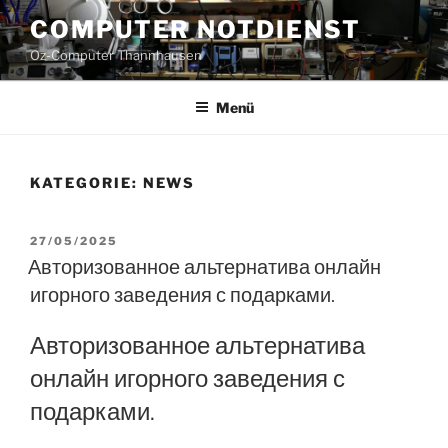
Zum
COMPUTER NOTDIENST
Inhalt
Oz-Computer Thannhausen
springen
Menü
KATEGORIE:
NEWS
VERÖFFENTLICHT
27/05/2025
AM
Авторизованное альтернатива онлайн
игорного заведения с подарками.
Авторизованное альтернатива
онлайн игорного заведения с
подарками.