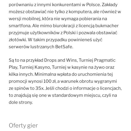
porównaniu z innymi konkurentami w Polsce. Zakłady
możesz obstawiać nie tylko z komputera, ale również w
wersji mobilnej, która nie wymaga pobierania na
smartfona. Ale mimo biurokracji z licencją bukmacher
przyjmuje użytkowników z Polski i pozwala obstawiać
złotówki. W takim przypadku powinieneś użyć
serwerów lustrzanych BetSafe.
Są to na przykład Drops and Wins, Turniej Pragmatic
Play, Turniej Kasyno, Turniej w kasynie na żywo oraz
kilka innych. Minimalna wpłata do uruchomienia tej
promocji wynosi 100 zł, a warunek obrotu wygranymi
ze spinów to 35x. Jeśli chodzi o informacje o licencjach,
to znajdują się one w standardowym miejscu, czyli na
dole strony.
Oferty gier