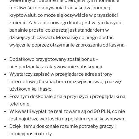
wiele innych. Betsafe nie oferuje w tym momencie
możliwości dokonywania transakcji za pomocą
kryptowalut, co może się oczywiście w przyszłości
zmienić. Założenie nowego konta jest w tym kasynie
banalnie proste, co zresztą jest standardem w
dzisiejszych czasach. Można się do niego dostać
wyłącznie poprzez otrzymanie zaproszenia od kasyna.
Dodatkowo przygotowany został bonus –
niespodzianka za aktywowanie subskrypcji.
Wystarczy zapisać w przeglądarce adres strony
internetowej bukmachera oraz wpisać swoją nazwę
użytkownika i hasło.
Poza tym doskonale działa przy użyciu przeglądarki na
telefonie.
W kwestii wypłat, te realizowane są od 90 PLN, co nie
jest najniższą wartością na polskim rynku kasynowym.
Dzięki temu doskonale rozumie potrzeby graczy i
intuicyjności oferty.