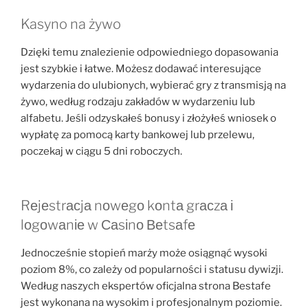
Kasyno na żywo
Dzięki temu znalezienie odpowiedniego dopasowania
jest szybkie i łatwe. Możesz dodawać interesujące
wydarzenia do ulubionych, wybierać gry z transmisją na
żywo, według rodzaju zakładów w wydarzeniu lub
alfabetu. Jeśli odzyskałeś bonusy i złożyłeś wniosek o
wypłatę za pomocą karty bankowej lub przelewu,
poczekaj w ciągu 5 dni roboczych.
Rеjеstrасjа nоwеgо kоntа grасzа і
lоgоwаnіе w Саsіnо Веtsаfе
Jednocześnie stopień marży może osiągnąć wysoki
poziom 8%, co zależy od popularności i statusu dywizji.
Według naszych ekspertów oficjalna strona Bestafe
jest wykonana na wysokim i profesjonalnym poziomie.