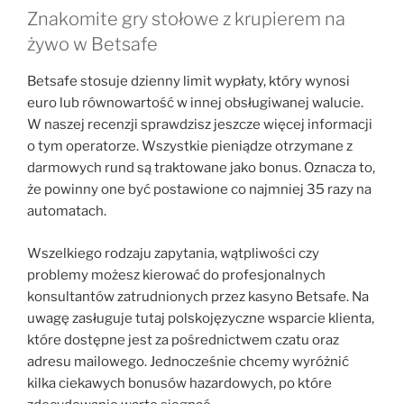
Znakomite gry stołowe z krupierem na
żywo w Betsafe
Betsafe stosuje dzienny limit wypłaty, który wynosi
euro lub równowartość w innej obsługiwanej walucie.
W naszej recenzji sprawdzisz jeszcze więcej informacji
o tym operatorze. Wszystkie pieniądze otrzymane z
darmowych rund są traktowane jako bonus. Oznacza to,
że powinny one być postawione co najmniej 35 razy na
automatach.
Wszelkiego rodzaju zapytania, wątpliwości czy
problemy możesz kierować do profesjonalnych
konsultantów zatrudnionych przez kasyno Betsafe. Na
uwagę zasługuje tutaj polskojęzyczne wsparcie klienta,
które dostępne jest za pośrednictwem czatu oraz
adresu mailowego. Jednocześnie chcemy wyróżnić
kilka ciekawych bonusów hazardowych, po które