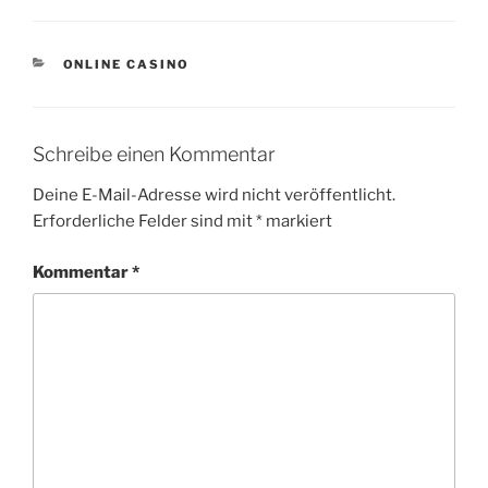
KATEGORIEN
ONLINE CASINO
Schreibe einen Kommentar
Deine E-Mail-Adresse wird nicht veröffentlicht.
Erforderliche Felder sind mit
*
markiert
Kommentar
*