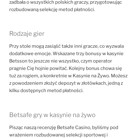
zadbała o wszystkich polskich graczy, przygotowując
rozbudowaną selekcję metod płatności.
Rodzaje gier
Przy stole mogą zasiąść także inni gracze, co wyzwala
dodatkowe emocje. Wskazane trzy bonusy w kasynie
Betsson to jeszcze nie wszystko, czym operator
pragnie Cię hojnie powitać. Kolejny bonus chowa się
tuż za rogiem, a konkretnie w Kasynie na Żywo. Możesz
z powodzeniem złożyć depozyt w złotówkach, jedną z
kilku dostępnych metod płatności.
Betsafe gry w kasynie na żywo
Pisząc naszą recenzję Betsafe Casino, byliśmy pod
wrażeniem rozbudowanej selekcji sportowej i