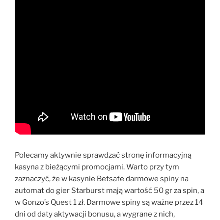
Polecamy aktywnie sprawdzać stronę informacyjną
kasyna z bieżącymi promocjami. Warto przy tym
zaznaczyć, że w kasynie Betsafe darmowe spiny na
automat do gier Starburst mają wartość 50 gr za spin, a
w Gonzo’s Quest 1 zł. Darmowe spiny są ważne przez 14
dni od daty aktywacji bonusu, a wygrane z nich,