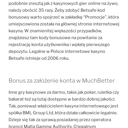
podobnie zresztą jak z kasynowych gier online na żywo,
należy obrócić 35 razy. Żeby zdobyć Betsafe kod
bonusowy warto spojrzeć w zakładkę “Promocje”, która
umiejscowiona została na głównej stronie internetowej
kasyna. W znamienitej większości przypadków,
znajdziesz tam kody bonusowe na powitanie za
rejestrację konta użytkownika i wpłatę pierwszego
depozytu. Legalne w Polsce internetowe kasyno
Betsafe istnieje od 2006 roku.
Bonus za założenie konta w MuchBetter
Inne gry kasynowe za darmo, takie jak poker, ruletka czy
bakarat też są tutaj dostępne w bardzo dobrej jakości.
Tak, ponieważ właścicielem kasyna internetowego jest
spółka BML Group Ltd, która działa całkowicie legalnie.
Dzieje się tak za sprawą posiadanej przez operatora
licencji Malta Gaming Authority. O legalnym