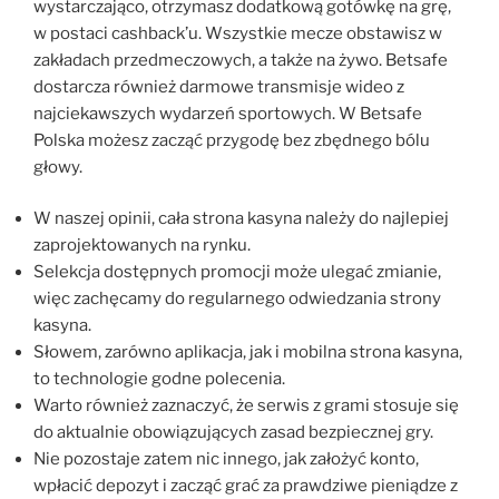
wystarczająco, otrzymasz dodatkową gotówkę na grę,
w postaci cashback’u. Wszystkie mecze obstawisz w
zakładach przedmeczowych, a także na żywo. Betsafe
dostarcza również darmowe transmisje wideo z
najciekawszych wydarzeń sportowych. W Betsafe
Polska możesz zacząć przygodę bez zbędnego bólu
głowy.
W naszej opinii, cała strona kasyna należy do najlepiej
zaprojektowanych na rynku.
Selekcja dostępnych promocji może ulegać zmianie,
więc zachęcamy do regularnego odwiedzania strony
kasyna.
Słowem, zarówno aplikacja, jak i mobilna strona kasyna,
to technologie godne polecenia.
Warto również zaznaczyć, że serwis z grami stosuje się
do aktualnie obowiązujących zasad bezpiecznej gry.
Nie pozostaje zatem nic innego, jak założyć konto,
wpłacić depozyt i zacząć grać za prawdziwe pieniądze z