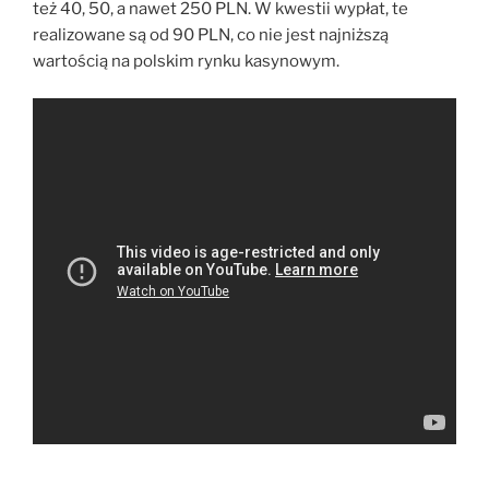
też 40, 50, a nawet 250 PLN. W kwestii wypłat, te
realizowane są od 90 PLN, co nie jest najniższą
wartością na polskim rynku kasynowym.