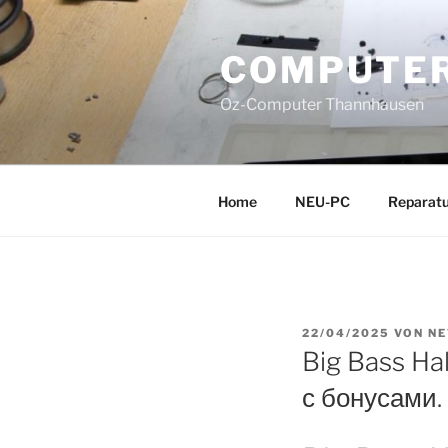
Zum
Inhalt
COMPUTER
springen
Oz-Computer Thannhausen
Home
NEU-PC
Reparatu
VERÖFFENTLICHT
22/04/2025
VON
NE
AM
Big Bass Ha
с бонусами.