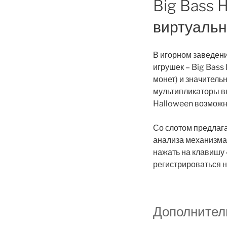
Big Bass 
виртуальн
В игорном заведени
игрушек – Big Bass
монет) и значитель
мультипликаторы вп
Halloween возможн
Со слотом предлаг
анализа механизма 
нажать на клавишу 
регистрироваться н
Дополнитель