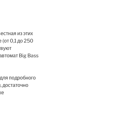
естная из этих
(от 0,1 до 250
твуют
автомат Big Bass
 для подробного
, достаточно
же