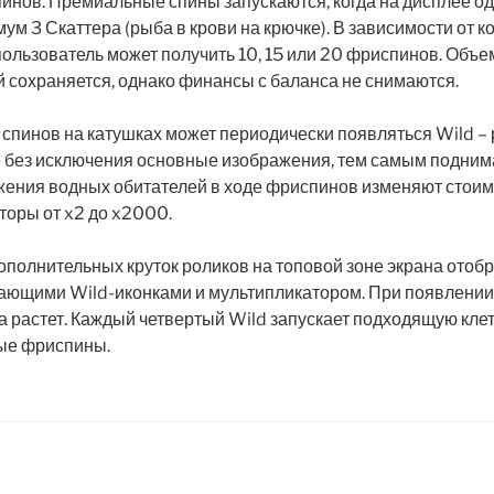
пинов. Премиальные спины запускаются, когда на дисплее 
мум 3 Скаттера (рыба в крови на крючке). В зависимости от к
пользователь может получить 10, 15 или 20 фриспинов. Объе
 сохраняется, однако финансы с баланса не снимаются.
спинов на катушках может периодически появляться Wild – 
е без исключения основные изображения, тем самым подним
ения водных обитателей в ходе фриспинов изменяют стоим
торы от x2 до x2000.
ополнительных круток роликов на топовой зоне экрана отоб
тающими Wild-иконками и мультипликатором. При появлении
 растет. Каждый четвертый Wild запускает подходящую клетк
ые фриспины.