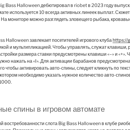
ig Bass Halloween дебютировал в riobet в 2023 году выпуск
омате используется 10 всегда активных линеек выплат. Сюжет
 На мониторе можно разглядеть зловещего рыбака, кровавы
ss Halloween завлекает посетителей игрового клуба
https://
кой и мультипликацией. Чтобы управлять, служат клавиши,
стройки размера ставки предусмотрены клавиши «–» и «+». 
нужно нажать на «I». Для активации барабанов предусмотрена
го чтобы активировать авто-спины, следует кликнуть по текс
 котором необходимо указать нужное количество авто-спинов
 1000.
ные спины в игровом автомате
й востребованности слота Big Bass Halloween в клубе риобе