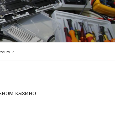
essum
ьном казино