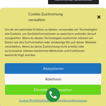
Cookie-Zustimmung
verwalten
Beitragsnavigation
Vorheriger
ZURÜCK
Um dir ein optimales Erlebnis zu bieten, verwenden wir Technologien
Beitrag
wie Cookies, um Geräteinformationen zu speichern und/oder darauf
Mother your children are like birds
zuzugreifen. Wenn du diesen Technologien zustimmst, können wir
Daten wie das Surfverhalten oder eindeutige IDs auf dieser Website
Nächster
WEITER
verarbeiten. Wenn du deine Zustimmung nicht erteilst oder
zurückziehst, können bestimmte Merkmale und Funktionen
Beitrag
mejor casino españa 1
beeinträchtigt werden.
Akzeptieren
Ablehnen
Impressum
Cookie-
Richtlinie
Einstellungen ansehen
(EU)
Datenschutzerklärung
Stolz präsentiert von WordPress
Cookie-Richtlinie
Datenschutzerklärung
Impressum