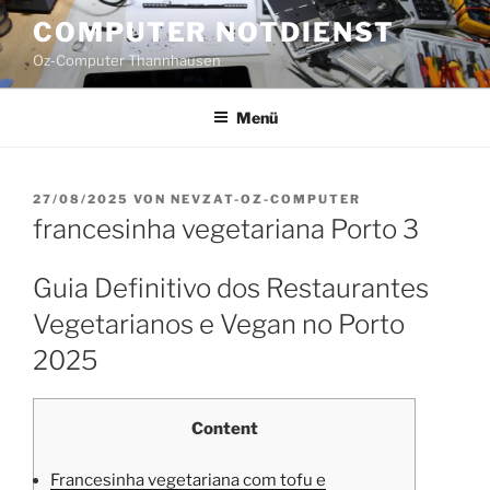
Zum
COMPUTER NOTDIENST
Inhalt
Oz-Computer Thannhausen
springen
Menü
VERÖFFENTLICHT
27/08/2025
VON
NEVZAT-OZ-COMPUTER
AM
francesinha vegetariana Porto 3
Guia Definitivo dos Restaurantes
Vegetarianos e Vegan no Porto
2025
Content
Francesinha vegetariana com tofu e