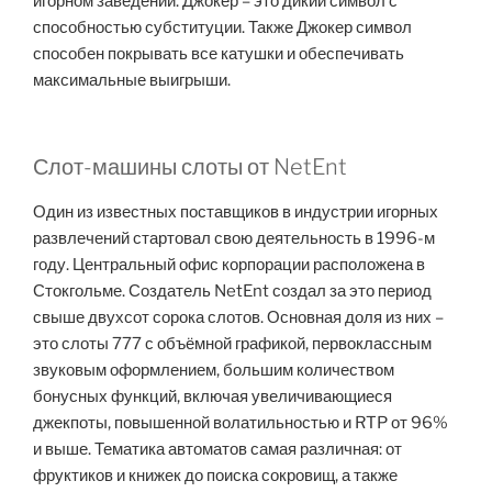
игорном заведении. Джокер – это дикий символ с
способностью субституции. Также Джокер символ
способен покрывать все катушки и обеспечивать
максимальные выигрыши.
Слот-машины слоты от NetEnt
Один из известных поставщиков в индустрии игорных
развлечений стартовал свою деятельность в 1996-м
году. Центральный офис корпорации расположена в
Стокгольме. Создатель NetEnt создал за это период
свыше двухсот сорока слотов. Основная доля из них –
это слоты 777 с объёмной графикой, первоклассным
звуковым оформлением, большим количеством
бонусных функций, включая увеличивающиеся
джекпоты, повышенной волатильностью и RTP от 96%
и выше. Тематика автоматов самая различная: от
фруктиков и книжек до поиска сокровищ, а также