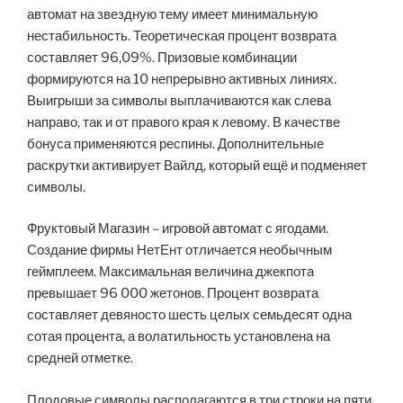
автомат на звездную тему имеет минимальную
нестабильность. Теоретическая процент возврата
составляет 96,09%. Призовые комбинации
формируются на 10 непрерывно активных линиях.
Выигрыши за символы выплачиваются как слева
направо, так и от правого края к левому. В качестве
бонуса применяются респины. Дополнительные
раскрутки активирует Вайлд, который ещё и подменяет
символы.
Фруктовый Магазин – игровой автомат с ягодами.
Создание фирмы НетЕнт отличается необычным
геймплеем. Максимальная величина джекпота
превышает 96 000 жетонов. Процент возврата
составляет девяносто шесть целых семьдесят одна
сотая процента, а волатильность установлена на
средней отметке.
Плодовые символы располагаются в три строки на пяти