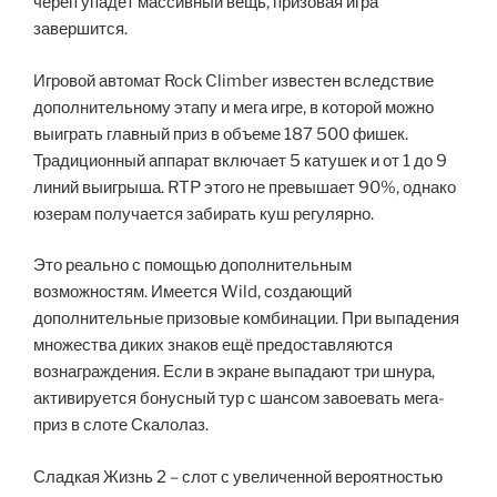
череп упадет массивный вещь, призовая игра
завершится.
Игровой автомат Rock Climber известен вследствие
дополнительному этапу и мега игре, в которой можно
выиграть главный приз в объеме 187 500 фишек.
Традиционный аппарат включает 5 катушек и от 1 до 9
линий выигрыша. RTP этого не превышает 90%, однако
юзерам получается забирать куш регулярно.
Это реально с помощью дополнительным
возможностям. Имеется Wild, создающий
дополнительные призовые комбинации. При выпадения
множества диких знаков ещё предоставляются
вознаграждения. Если в экране выпадают три шнура,
активируется бонусный тур с шансом завоевать мега-
приз в слоте Скалолаз.
Сладкая Жизнь 2 – слот с увеличенной вероятностью