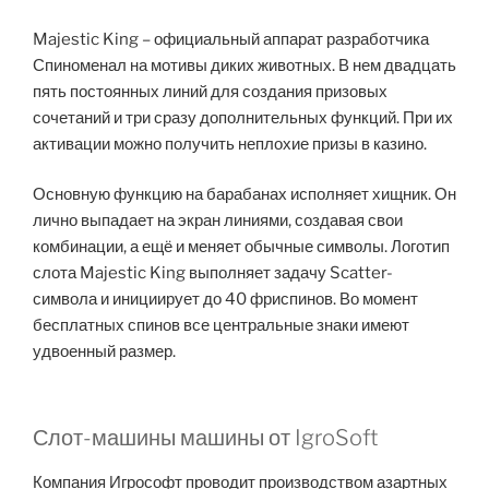
Majestic King – официальный аппарат разработчика
Спиноменал на мотивы диких животных. В нем двадцать
пять постоянных линий для создания призовых
сочетаний и три сразу дополнительных функций. При их
активации можно получить неплохие призы в казино.
Основную функцию на барабанах исполняет хищник. Он
лично выпадает на экран линиями, создавая свои
комбинации, а ещё и меняет обычные символы. Логотип
слота Majestic King выполняет задачу Scatter-
символа и инициирует до 40 фриспинов. Во момент
бесплатных спинов все центральные знаки имеют
удвоенный размер.
Слот-машины машины от IgroSoft
Компания Игрософт проводит производством азартных