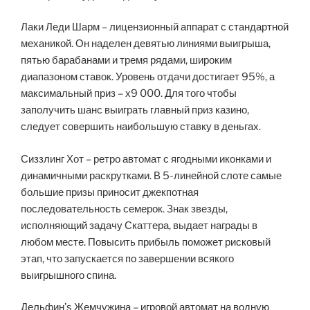
Лаки Леди Шарм – лицензионный аппарат с стандартной
механикой. Он наделен девятью линиями выигрыша,
пятью барабанами и тремя рядами, широким
диапазоном ставок. Уровень отдачи достигает 95%, а
максимальный приз – х9 000. Для того чтобы
заполучить шанс выиграть главный приз казино,
следует совершить наибольшую ставку в деньгах.
Сиззлинг Хот – ретро автомат с ягодными иконками и
динамичными раскрутками. В 5-линейной слоте самые
большие призы приносит джекпотная
последовательность семерок. Знак звезды,
исполняющий задачу Скаттера, выдает награды в
любом месте. Повысить прибыль поможет рисковый
этап, что запускается по завершении всякого
выигрышного спина.
Дельфин’s Жемчужина – игровой автомат на водную