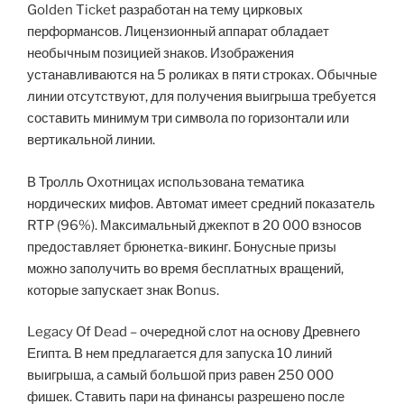
Golden Ticket разработан на тему цирковых
перформансов. Лицензионный аппарат обладает
необычным позицией знаков. Изображения
устанавливаются на 5 роликах в пяти строках. Обычные
линии отсутствуют, для получения выигрыша требуется
составить минимум три символа по горизонтали или
вертикальной линии.
В Тролль Охотницах использована тематика
нордических мифов. Автомат имеет средний показатель
RTP (96%). Максимальный джекпот в 20 000 взносов
предоставляет брюнетка-викинг. Бонусные призы
можно заполучить во время бесплатных вращений,
которые запускает знак Bonus.
Legacy Of Dead – очередной слот на основу Древнего
Египта. В нем предлагается для запуска 10 линий
выигрыша, а самый большой приз равен 250 000
фишек. Ставить пари на финансы разрешено после