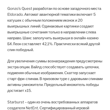
Gonzo’s Quest разработан по основе загадочного места
Eldorado. Автомат авантюрной тематики включает 5
катушек с обычным положением иконок и 20
выигрышных линий. Одинаковые картинки создают
выигрышные сочетания только в направлении слева
направо. Шанс заполучить выигрыши в онлайн-казино
БК Леон составляет 42,1%. Практически всякий другой
спин победный.
Для увеличения суммы вознаграждения предусмотрены
экстра опции. Вайлд способствует создавать цепочки,
подменяя обычные изображения. Скаттер запускает
старт фри-спинам. В призовом туре с даровыми спинами
активны умножители. Предельный множитель победы
достигает х15.
Starburst – один из очень востребованных аппаратов
создателя NetEnt. Сертифицированный игровой