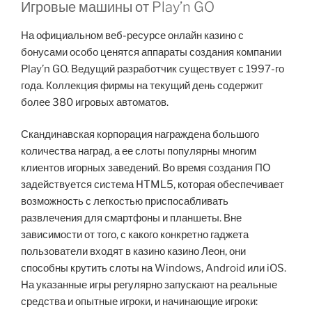
Игровые машины от Play’n GO
На официальном веб-ресурсе онлайн казино с
бонусами особо ценятся аппараты создания компании
Play’n GO. Ведущий разработчик существует с 1997-го
года. Коллекция фирмы на текущий день содержит
более 380 игровых автоматов.
Скандинавская корпорация награждена большого
количества наград, а ее слоты популярны многим
клиентов игорных заведений. Во время создания ПО
задействуется система HTML5, которая обеспечивает
возможность с легкостью приспосабливать
развлечения для смартфоны и планшеты. Вне
зависимости от того, с какого конкретно гаджета
пользователи входят в казино казино Леон, они
способны крутить слоты на Windows, Android или iOS.
На указанные игры регулярно запускают на реальные
средства и опытные игроки, и начинающие игроки: