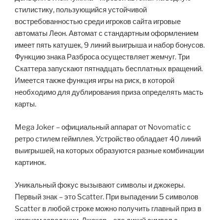
стилистику, пользующийся устойчивой
востребованностью среди игроков сайта игровые
автоматы Леон. Автомат с стандартным оформлением
имеет пять катушек, 9 линий выигрыша и набор бонусов.
Функцию знака Разброса осуществляет жемчуг. Три
Скаттера запускают пятнадцать бесплатных вращений.
Имеется также функция игры на риск, в которой
необходимо для дублирования приза определять масть
карты.
Mega Joker – официальный аппарат от Novomatic с
ретро стилем геймплея. Устройство обладает 40 линий
выигрышей, на которых образуются разные комбинации
картинок.
Уникальный фокус вызывают символы и джокеры.
Первый знак – это Scatter. При выпадении 5 символов
Scatter в любой строке можно получить главный приз в