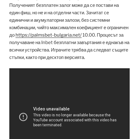
Полученият безплатен залог може да се постави на
един фиш, но не и на отделни части. Зачитат се
единични и акумулаторни залози, без системни
комбинации, чийто максимален коефициент е ограничен
до
https://palmsbet-bulgaria.net/
10.00. Процесът за
получаване на Inbet безплатни завъртания е еднакъв на
всички устройства. Играчите трябва да следват същите
стъпки, както при десктоп версията.