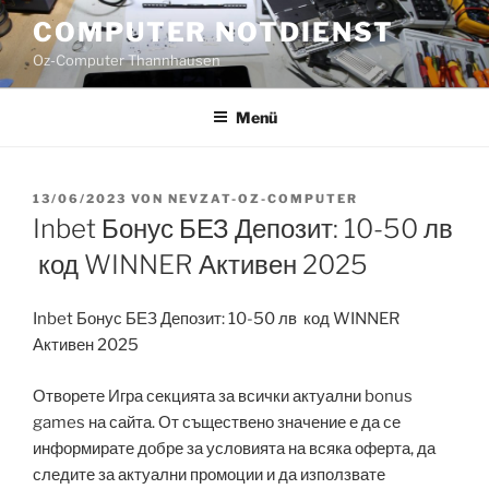
Zum
COMPUTER NOTDIENST
Inhalt
Oz-Computer Thannhausen
springen
Menü
VERÖFFENTLICHT
13/06/2023
VON
NEVZAT-OZ-COMPUTER
AM
Inbet Бонус БЕЗ Депозит: 10-50 лв
️ код WINNER Активен 2025
Inbet Бонус БЕЗ Депозит: 10-50 лв ️ код WINNER
Активен 2025
Отворете Игра секцията за всички актуални bonus
games на сайта. От съществено значение е да се
информирате добре за условията на всяка оферта, да
следите за актуални промоции и да използвате