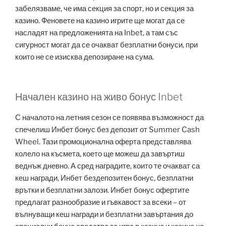
забелязваме, че има секция за спорт, но и секция за
казино. Феновете на казино игрите ще могат да се
насладят на предложенията на Inbet, а там със
сигурност могат да се очакват безплатни бонуси, при
които не се изисква депозиране на сума.
Начален казино на живо бонус Inbet
С началото на летния сезон се появява възможност да
спечелиш Инбет бонус без депозит от Summer Cash
Wheel. Тази промоционална оферта представлява
колело на късмета, което ще можеш да завъртиш
веднъж дневно. А сред наградите, които те очакват са
кеш награди, Инбет бездепозитен бонус, безплатни
врътки и безплатни залози. Инбет бонус офертите
предлагат разнообразие и гъвкавост за всеки – от
вълнуващи кеш награди и безплатни завъртания до