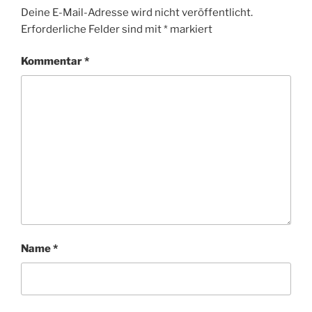
Deine E-Mail-Adresse wird nicht veröffentlicht.
Erforderliche Felder sind mit
*
markiert
Kommentar
*
Name
*