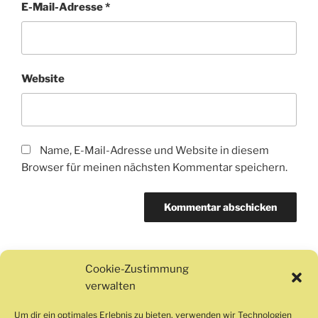
E-Mail-Adresse
*
Website
Name, E-Mail-Adresse und Website in diesem
Browser für meinen nächsten Kommentar speichern.
Cookie-Zustimmung
Beitragsnavigation
verwalten
Vorheriger
ZURÜCK
Beitrag
ВСИЧКИ ️ Inbet Бонуси 【5+】 за 2025 Инбет
Um dir ein optimales Erlebnis zu bieten, verwenden wir Technologien