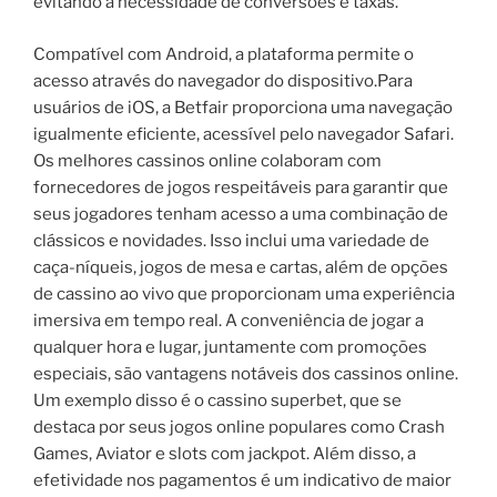
evitando a necessidade de conversões e taxas.
Compatível com Android, a plataforma permite o
acesso através do navegador do dispositivo.Para
usuários de iOS, a Betfair proporciona uma navegação
igualmente eficiente, acessível pelo navegador Safari.
Os melhores cassinos online colaboram com
fornecedores de jogos respeitáveis para garantir que
seus jogadores tenham acesso a uma combinação de
clássicos e novidades. Isso inclui uma variedade de
caça-níqueis, jogos de mesa e cartas, além de opções
de cassino ao vivo que proporcionam uma experiência
imersiva em tempo real. A conveniência de jogar a
qualquer hora e lugar, juntamente com promoções
especiais, são vantagens notáveis dos cassinos online.
Um exemplo disso é o cassino superbet, que se
destaca por seus jogos online populares como Crash
Games, Aviator e slots com jackpot. Além disso, a
efetividade nos pagamentos é um indicativo de maior