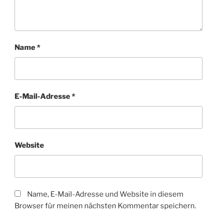
Name
*
E-Mail-Adresse
*
Website
Name, E-Mail-Adresse und Website in diesem
Browser für meinen nächsten Kommentar speichern.