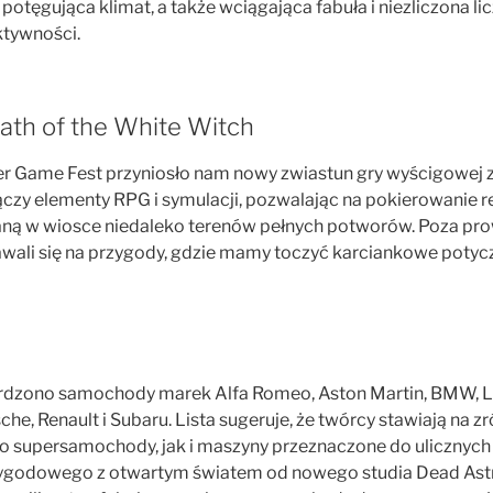
tęgująca klimat, a także wciągająca fabuła i niezliczona l
tywności.
rath of the White Witch
 Game Fest przyniosło nam nowy zwiastun gry wyścigowej 
ączy elementy RPG i symulacji, pozwalając na pokierowanie re
waną w wiosce niedaleko terenów pełnych potworów. Poza p
wali się na przygody, gdzie mamy toczyć karciankowe potycz
dzono samochody marek Alfa Romeo, Aston Martin, BMW, La
che, Renault i Subaru. Lista sugeruje, że twórcy stawiają na 
 supersamochody, jak i maszyny przeznaczone do ulicznych
rzygodowego z otwartym światem od nowego studia Dead As