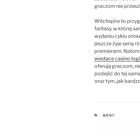
graczom nie przesz
Witchspire to przy
fantasy, w której s
wydaniu cyklu omaw
jeszcze żyje serią 
premierami. Natomia
westace casino log
oferują graczom, n
podejść do tej sam
oraz tym, jak bardzo
KATEGORIEN
БЛОГ