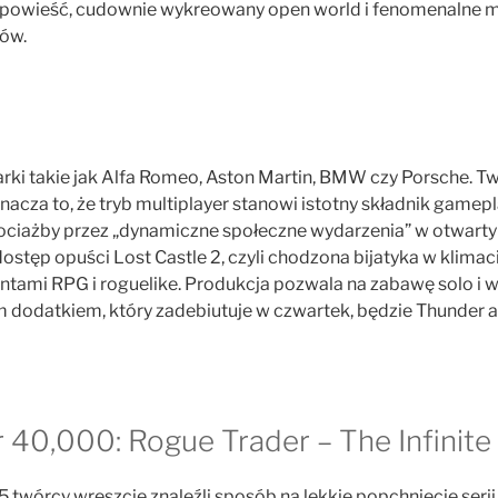
opowieść, cudownie wykreowany open world i fenomenalne m
ów.
rki takie jak Alfa Romeo, Aston Martin, BMW czy Porsche. Tw
nacza to, że tryb multiplayer stanowi istotny składnik gamepl
ciażby przez „dynamiczne społeczne wydarzenia” w otwarty
stęp opuści Lost Castle 2, czyli chodzona bijatyka w klimaci
ami RPG i roguelike. Produkcja pozwala na zabawę solo i 
m dodatkiem, który zadebiutuje w czwartek, będzie Thunder a
0,000: Rogue Trader – The Infinite
5 twórcy wreszcie znaleźli sposób na lekkie popchnięcie serii