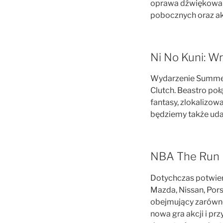
oprawa dźwiękowa po
pobocznych oraz ak
Ni No Kuni: W
Wydarzenie Summer
Clutch. Beastro poł
fantasy, zlokalizo
będziemy także uda
NBA The Run
Dotychczas potwier
Mazda, Nissan, Pors
obejmujący zarówno
nowa gra akcji i p