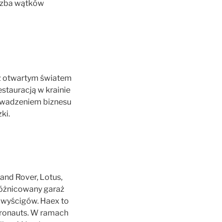
iczba wątków
z otwartym światem
stauracją w krainie
rowadzeniem biznesu
ki.
nd Rover, Lotus,
zróżnicowany garaż
 wyścigów. Haex to
tronauts. W ramach