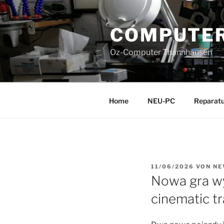
Zum
Inhalt
COMPUTER
springen
Oz-Computer Thannhausen
Home
NEU-PC
Reparatu
VERÖFFENTLICHT
11/06/2026
VON
NE
AM
Nowa gra wy
cinematic tr