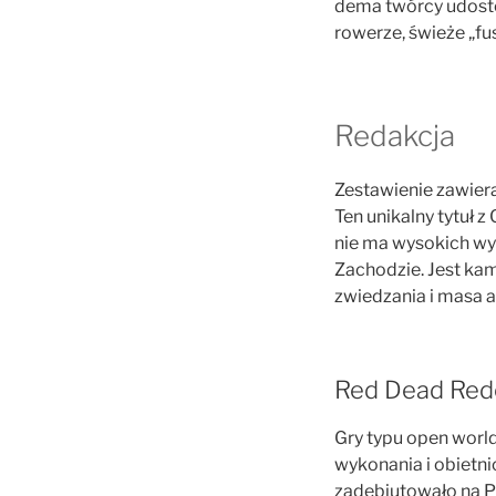
dema twórcy udostę
rowerze, świeże „fu
Redakcja
Zestawienie zawier
Ten unikalny tytuł 
nie ma wysokich wy
Zachodzie. Jest kam
zwiedzania i masa a
Red Dead Red
Gry typu open worl
wykonania i obietn
zadebiutowało na PC