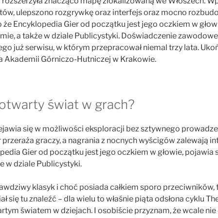
i rozszerzyła znacząco mapę zlokalizowaną we Włoszech. 
tów, ulepszono rozgrywkę oraz interfejs oraz mocno rozbud
że Encyklopedia Gier od początku jest jego oczkiem w głowi
ie, a także w dziale Publicystyki. Doświadczenie zawodow
ego już serwisu, w którym przepracował niemal trzy lata. Uko
 Akademii Górniczo-Hutniczej w Krakowie.
otwarty świat w grach?
awia się w możliwości eksploracji bez sztywnego prowadzen
 przeraża graczy, a nagrania z nocnych wyścigów zalewają int
edia Gier od początku jest jego oczkiem w głowie, pojawia 
 w dziale Publicystyki.
rawdziwy klasyk i choć posiada całkiem sporo przeciwników,
ał się tu znaleźć – dla wielu to właśnie piąta odsłona cyklu The
artym światem w dziejach. I osobiście przyznam, że wcale nie 