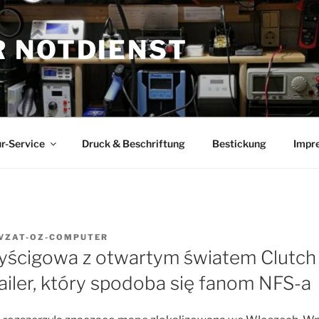
 NOTDIENST
r-Service
Druck & Beschriftung
Bestickung
Impr
VZAT-OZ-COMPUTER
ścigowa z otwartym światem Clutch
ailer, który spodoba się fanom NFS-a