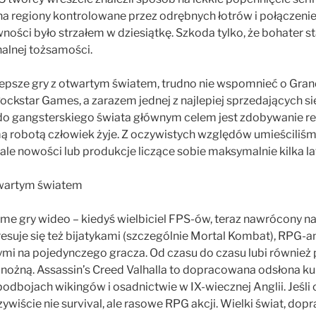
na regiony kontrolowane przez odrębnych łotrów i połączenie 
ości było strzałem w dziesiątkę. Szkoda tylko, że bohater s
alnej tożsamości.
lepsze gry z otwartym światem, trudno nie wspomnieć o Grand
ockstar Games, a zarazem jednej z najlepiej sprzedających si
do gangsterskiego świata głównym celem jest zdobywanie repu
mą robotą człowiek żyje. Z oczywistych względów umieściliśmy 
le nowości lub produkcje liczące sobie maksymalnie kilka la
same gry wideo – kiedyś wielbiciel FPS-ów, teraz nawrócony 
eresuje się też bijatykami (szczególnie Mortal Kombat), RPG-
mi na pojedynczego gracza. Od czasu do czasu lubi również 
 nożną. Assassin’s Creed Valhalla to dopracowana odsłona kult
 podbojach wikingów i osadnictwie w IX-wiecznej Anglii. Jeśl
zywiście nie survival, ale rasowe RPG akcji. Wielki świat, dop