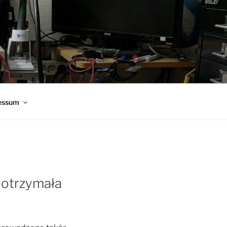
essum
 otrzymała