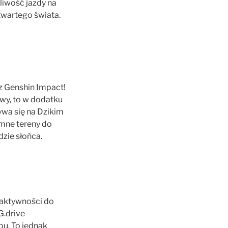
liwość jazdy na
twartego świata.
z Genshin Impact!
owy, to w dodatku
wa się na Dzikim
omne tereny do
dzie słońca.
 aktywności do
G.drive
pu. To jednak