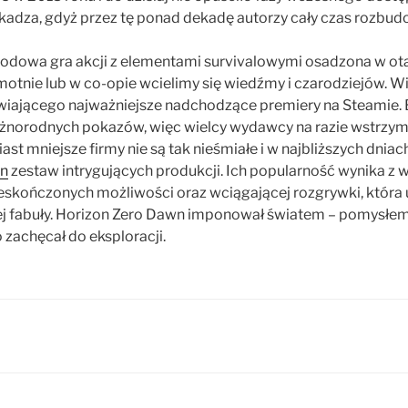
kadza, gdyż przez tę ponad dekadę autorzy cały czas rozbud
godowa gra akcji z elementami survivalowymi osadzona w ot
amotnie lub w co-opie wcielimy się wiedźmy i czarodziejów. 
iającego najważniejsze nadchodzące premiery na Steamie. 
różnorodnych pokazów, więc wielcy wydawcy na razie wstrzymu
st mniejsze firmy nie są tak nieśmiałe i w najbliższych dnia
in
zestaw intrygujących produkcji. Ich popularność wynika z w
ieskończonych możliwości oraz wciągającej rozgrywki, która 
ej fabuły. Horizon Zero Dawn imponował światem – pomysłem n
 zachęcał do eksploracji.