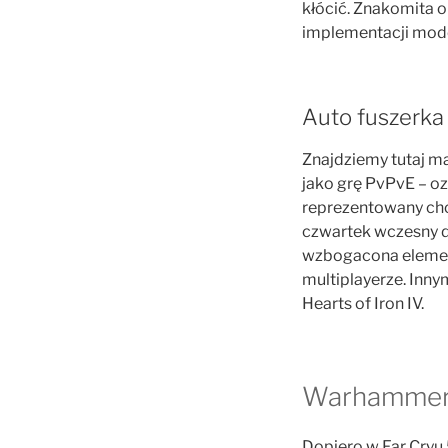
kłócić. Znakomita 
implementacji mod
Auto fuszerka
Znajdziemy tutaj ma
jako grę PvPvE – oz
reprezentowany cho
czwartek wczesny do
wzbogacona element
multiplayerze. Inny
Hearts of Iron IV.
Warhammer 4
Dopiero w Far Cryu 