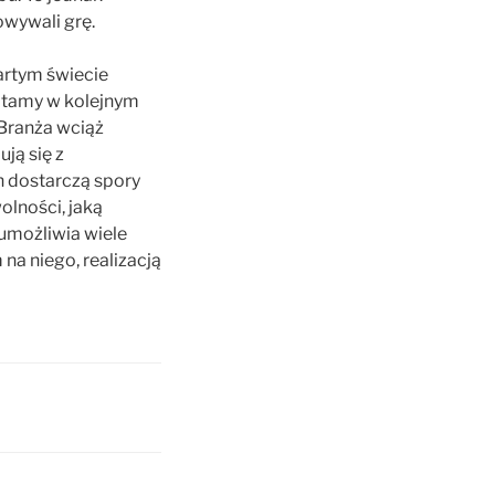
owywali grę.
artym świecie
Witamy w kolejnym
Branża wciąż
ją się z
ch dostarczą spory
olności, jaką
umożliwia wiele
a niego, realizacją