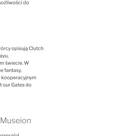
ożliwości do
órcy opisują Clutch
ayu,
m świecie. W
e fantasy,
w kooperacyjnym
t our Gates do
 Museion
 naprzód.