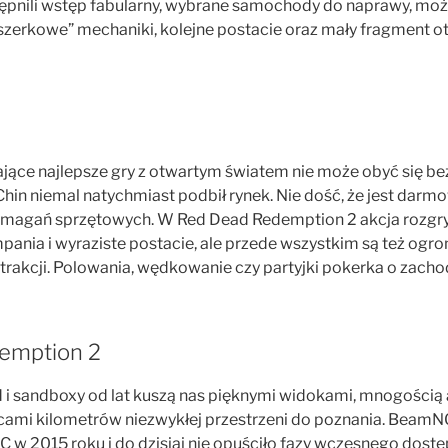
pnili wstęp fabularny, wybrane samochody do naprawy, moż
szerkowe” mechaniki, kolejne postacie oraz mały fragment o
ające najlepsze gry z otwartym światem nie może obyć się be
z Chin niemal natychmiast podbił rynek. Nie dość, że jest darm
magań sprzętowych. W Red Dead Redemption 2 akcja rozgry
pania i wyraziste postacie, ale przede wszystkim są też ogr
trakcji. Polowania, wędkowanie czy partyjki pokerka o zacho
emption 2
d i sandboxy od lat kuszą nas pięknymi widokami, mnogością
icami kilometrów niezwykłej przestrzeni do poznania. BeamN
 w 2015 roku i do dzisiaj nie opuściło fazy wczesnego dostę