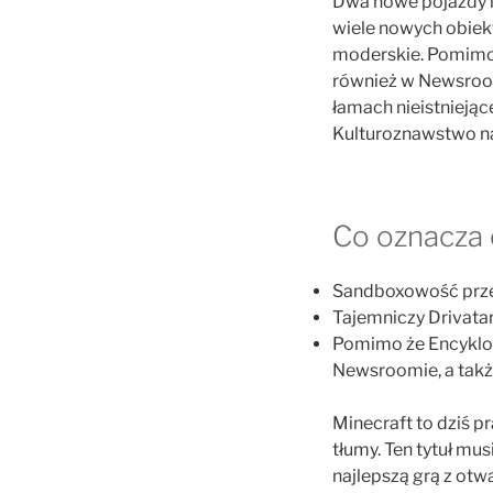
Dwa nowe pojazdy 
wiele nowych obiek
moderskie. Pomimo 
również w Newsroom
łamach nieistniejąc
Kulturoznawstwo na
Co oznacza 
Sandboxowość przej
Tajemniczy Drivatar
Pomimo że Encyklop
Newsroomie, a także
Minecraft to dziś p
tłumy. Ten tytuł musi
najlepszą grą z otw