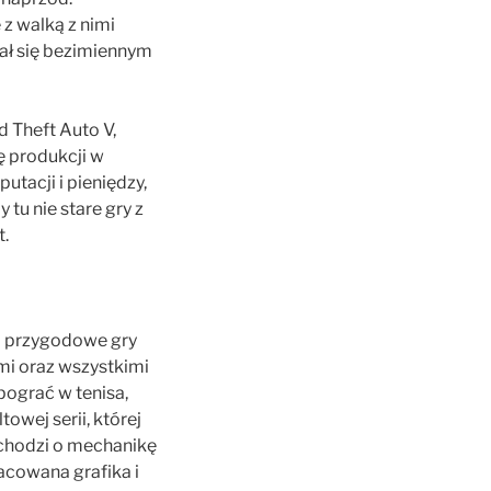
z walką z nimi
tał się bezimiennym
 Theft Auto V,
ę produkcji w
tacji i pieniędzy,
tu nie stare gry z
t.
na przygodowe gry
ami oraz wszystkimi
pograć w tenisa,
owej serii, której
i chodzi o mechanikę
racowana grafika i