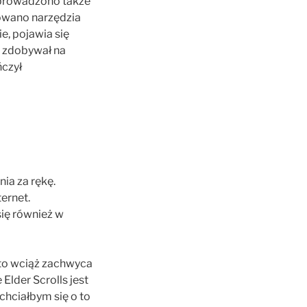
Wprowadzono także
owano narzędzia
e, pojawia się
e zdobywał na
ńczył
ia za rękę.
ernet.
się również w
 to wciąż zachwyca
 Elder Scrolls jest
chciałbym się o to