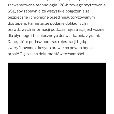
zaawansowane technologie 128-bitowego szyfrowania
SSL, aby zapewnić, że wszystkie połączenia są
bezpieczne i chronione przed nieautoryzowanym
dostępem. Pamiętaj, że podanie dokładnych i
prawdziwych informacji podczas rejestracji jest ważne
dla płynnego i bezpiecznego doświadczenia z grami.
Dane, które podasz podczas rejestracji będą
zweryfikowane a kasyno prawie na pewno będzie
prosić Cię o skan dokumentów tożsamości.