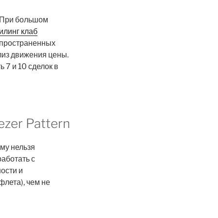
. При большом
илинг клаб
спространенных
лиз движения цены.
 7 и 10 сделок в
ezer Pattern
му нельзя
работать с
ости и
лета), чем не