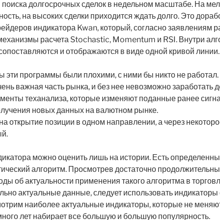
 поиска долгосрочных сделок в недельном масштабе. На ме
ость, на высоких сделки приходится ждать долго. Это дора
рейдеров индикатора Kwan, который, согласно заявлениям р
механизмы расчета Stochastic, Momentum и RSI. Внутри ал
сопоставляются и отображаются в виде одной кривой линии.
бы эти программы были плохими, с ними бы никто не работал.
ень важная часть рынка, и без нее невозможно заработать д
менты теханализа, которые изменяют поданные ранее сигна
олучения новых данных на валютном рынке.
на открытие позиции в одном направлении, а через некотор
й.
икатора можно оценить лишь на истории. Есть определенны
тический алгоритм. Просмотрев достаточно продолжительн
ды об актуальности применения такого алгоритма в торговле
льно актуальные данные, следует использовать индикаторы
отрим наиболее актуальные индикаторы, которые не меняют
ного лет набирает все большую и большую популярность.