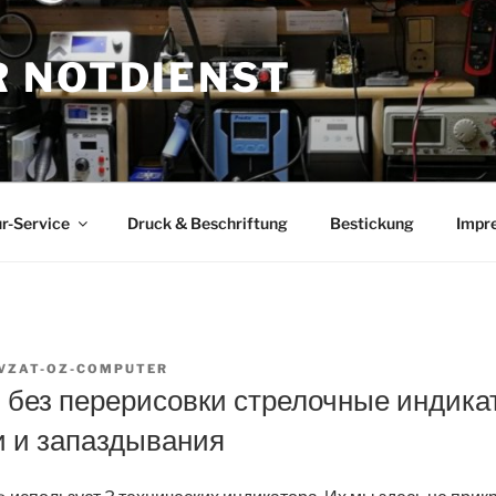
 NOTDIENST
r-Service
Druck & Beschriftung
Bestickung
Impr
VZAT-OZ-COMPUTER
 без перерисовки стрелочные индика
и и запаздывания