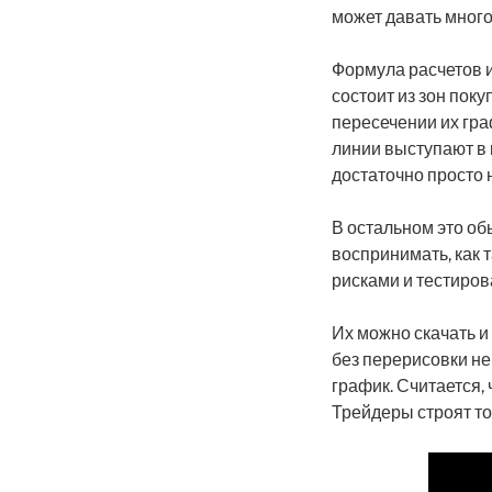
может давать мног
Формула расчетов 
состоит из зон пок
пересечении их гра
линии выступают в 
достаточно просто 
В остальном это об
воспринимать, как т
рисками и тестиро
Их можно скачать 
без перерисовки не
график. Считается,
Трейдеры строят т