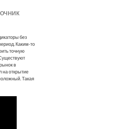
очник
дикаторы без
период. Каким-то
оить точную
 Существуют
рынок в
л на открытие
положный. Такая