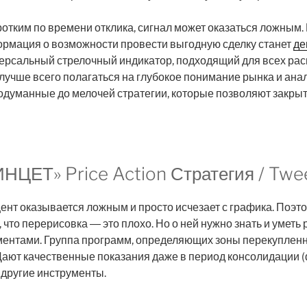
отким по времени отклика, сигнал может оказаться ложным
рмация о возможности провести выгодную сделку станет
де
версальный стрелочный индикатор, подходящий для всех ра
 лучше всего полагаться на глубокое понимание рынка и ана
думанные до мелочей стратегии, которые позволяют закрыть
НЦЕТ» Price Action Стратегия / Twe
нт оказывается ложным и просто исчезает с графика. Поэто
 что перерисовка ― это плохо. Но о ней нужно знать и уметь 
ентами. Группа программ, определяющих зоны перекупленн
ают качественные показания даже в период консолидации (ф
 другие инструменты.