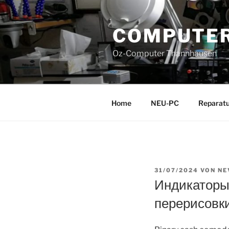
Zum
Inhalt
COMPUTER
springen
Oz-Computer Thannhausen
Home
NEU-PC
Reparatu
VERÖFFENTLICHT
31/07/2024
VON
NE
AM
Индикаторы
перерисовк