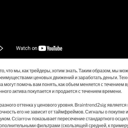
 то, что мы, как трейдеры, хотим знать. Таким образом, мы мо
реимуществами ценовых движений и заработать деньги. Тех
 могут помочь вам понять, как объем меняется с течением в
ного актива покупается и продается с течением времени.
 разного оттенка у ценового уровня. Braintrend2sig являетс
точность его не зависит от таймфреймов. Сигналы о покупке
ком. Cciarrow показывает пересечение стандартного осцилл
ополнительными фильтрами (скользящей средней, к примеру),