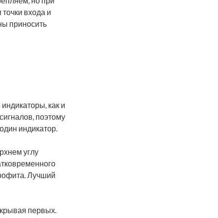
репляем, но при
 точки входа и
ны приносить
индикаторы, как и
сигналов, поэтому
 один индикатор.
рхнем углу
атковременного
профита. Лучший
акрывая первых.