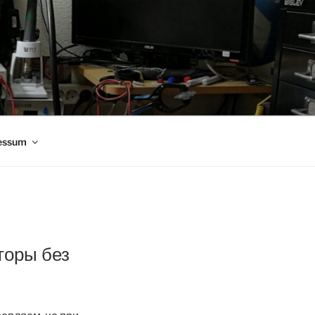
essum
торы без