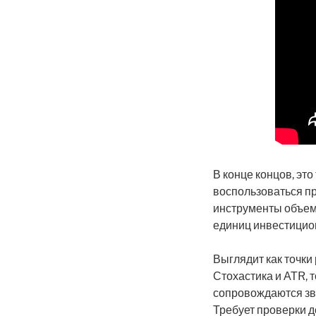
В конце концов, это
воспользоваться п
инструменты объема
единиц инвестицион
Выглядит как точки
Стохастика и АТR, 
сопровождаются зву
Требует проверки д