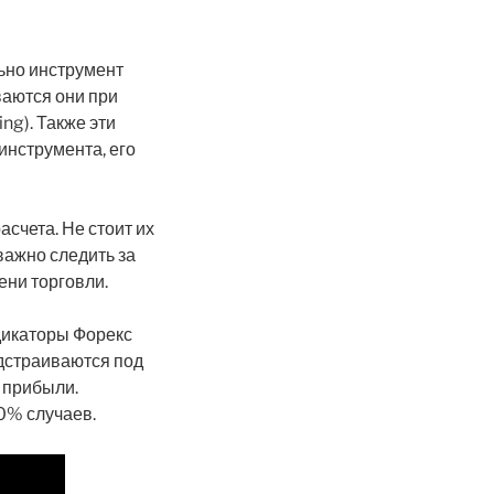
ьно инструмент
ваются они при
ng). Также эти
инструмента, его
счета. Не стоит их
 важно следить за
ени торговли.
дикаторы Форекс
одстраиваются под
ю прибыли.
0% случаев.