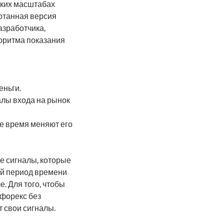
лких масштабах
ботанная версия
азработчика,
горитма показания
еньги.
лы входа на рынок
ое время меняют его
е сигналы, которые
ый период времени
. Для того, чтобы
 форекс без
 свои сигналы.