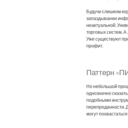
Будучи слишком кор
запаздывании инфо
неактуальной. Уни
торговых систем. А
Уже существуют про
профит.
Паттерн «ПИ
Но небольшой проце
однозначно сказать,
подобными инструм
перепроданности. Д
могут похвастаться