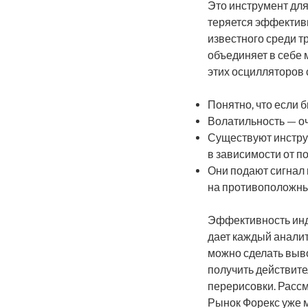
Это инструмент для
теряется эффективн
известного среди т
объединяет в себе 
этих осцилляторов 
Понятно, что если 
Волатильность — оч
Существуют инстру
в зависимости от п
Они подают сигнал 
на противоположны
Эффективность инд
дает каждый анали
можно сделать выво
получить действите
перерисовки. Рассм
Рынок Форекс уже м