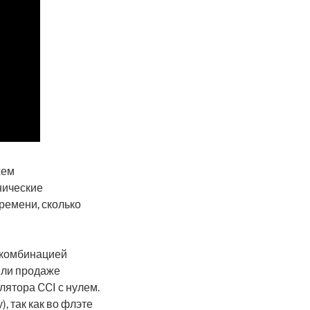
жем
нические
ремени, сколько
я комбинацией
 или продаже
ятора CCI с нулем.
 так как во флэте