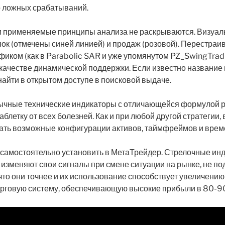
о ложных срабатываний.
и применяемые принципы анализа не раскрываются. Визуал
упок (отмечены синей линией) и продаж (розовой). Перестраи
фиком (как в Parabolic SAR и уже упомянутом PZ_SwingTradi
качестве динамической поддержки. Если известно название 
найти в открытом доступе в поисковой выдаче.
ычные технические индикаторы с отличающейся формулой ра
аблетку от всех болезней. Как и при любой другой стратегии,
вать возможные конфигурации активов, таймфреймов и врем
и самостоятельно установить в МетаТрейдер. Стрелочные ин
 изменяют свои сигналы при смене ситуации на рынке, не п
 что они точнее и их использование способствует увеличени
орговую систему, обеспечивающую высокие прибыли в 80-9