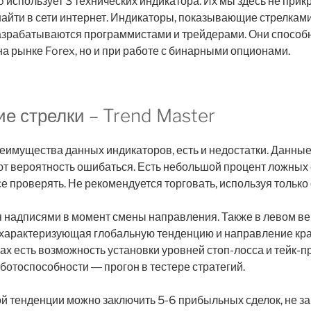
 использует 3 технических индикатора. Их мы здесь не прик
айти в сети интернет. Индикаторы, показывающие стрелками
разрабатываются программистами и трейдерами. Они способ
на рынке Forex, но и при работе с бинарными опционами.
е стрелки – Trend Master
еимущества данных индикаторов, есть и недостатки. Данные 
т вероятность ошибаться. Есть небольшой процент ложных 
е проверять. Не рекомендуется торговать, используя только
 надписями в момент смены направления. Также в левом ве
, характеризующая глобальную тенденцию и направление кр
ках есть возможность установки уровней стоп-лосса и тейк-
ботоспособности ― прогон в тестере стратегий.
й тенденции можно заключить 5-6 прибыльных сделок, не з