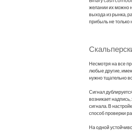
Binary cash comodo
желании их можно н
выхода из рынка, 
прибыль не только 
Скальперски
Несмотря на все пр
любые другие, имею
нужно тщательно вс
Сигнал дублируется
возникает надпись
сигнала. В настрой
способ проверки ра
На одной устойчиво